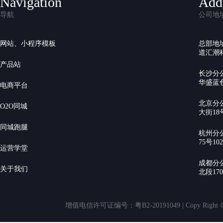
Navigation
Add
导航
公司地
网站、小程序模板
总部地
道汇潮科
产品站
长沙分
华盛蓝色
电商平台
北京分
O2O同城
大街18号
同城跑腿
杭州分
75号10
运营学堂
成都分
关于我们
北段17
增值电信许可证编号：粤B2-20191049 | Copy Rig