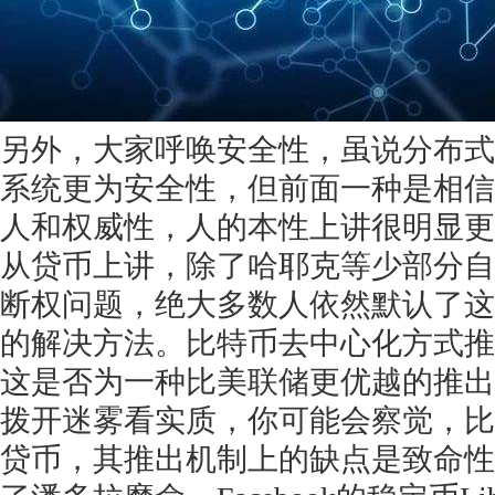
获得产品报价方案
另外，大家呼唤安全性，虽说分布式
系统更为安全性，但前面一种是相信
1万个想法不如1次的方案落地
人和权威性，人的本性上讲很明显更
从贷币上讲，除了哈耶克等少部分自
扫码添加[商务总监]沟通方案
断权问题，绝大多数人依然默认了这
扫码沟通
的解决方法。比特币去中心化方式推
这是否为一种比美联储更优越的推出
拨开迷雾看实质，你可能会察觉，比
贷币，其推出机制上的缺点是致命性