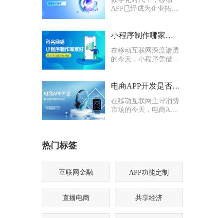
APP已经成为企业拓客
引流、沉淀私域、提升
服务效率的核心载体。
无论是电商零售、本地
小程序制作哪家好？科名网络用专业筑牢企业数字化根基
生活、企业办公还是行
在移动互联网深度渗透
业管理系统，定制化
的今天，小程序凭借轻
APP都能有效打通线上
量化、易传播、多入口
业务闭环。
的核心优势，成为企业
打通线上渠道、沉淀私
电商APP开发是否要多做营销功能
域流量的关键抓手，无
在移动互联网主导消费
论是初创商户还是成熟
市场的今天，电商APP
企业，都纷纷布局小程
已成为企业抢占线上流
序制作，希望借助这一
量、提升业绩的核心载
载体实现业务升级。
体。不少企业在开发电
热门标签
商APP时，都会陷入一
个两难困境：电商APP
开发是否要多做营销功
能？
互联网金融
APP功能定制
直播电商
共享经济