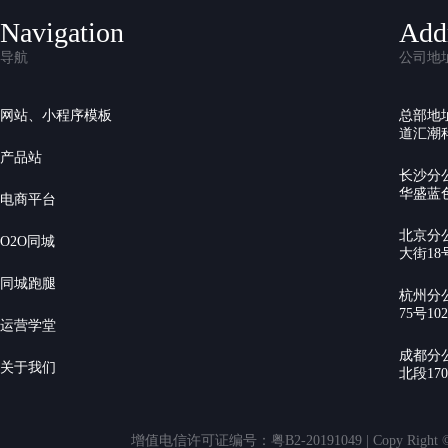
Navigation
Add
导航
公司地
网站、小程序模板
总部地
道汇潮科
产品站
长沙分
华盛蓝色
电商平台
北京分
O2O同城
大街18号
同城跑腿
杭州分
75号10
运营学堂
成都分
关于我们
北段17
增值电信许可证编号：粤B2-20191049 | Copy Rig