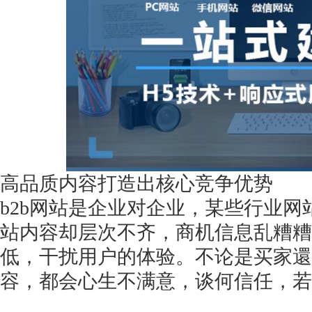
获得产品报价方案
1万个想法不如1次的方案落地
扫码添加[商务总监]沟通方案
高品质内容打造出核心竞争优势
b2b网站是企业对企业，某些行业
扫码沟通
站内容却层次不齐，商机信息乱糟糟
低，干扰用户的体验。不论是买家還
容，都会心生不满意，谈何信任，若