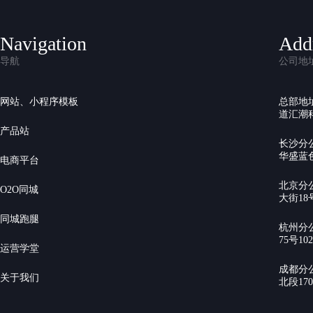
Navigation
Add
导航
公司地
网站、小程序模板
总部地
道汇潮科
产品站
长沙分
华盛蓝色
电商平台
北京分
O2O同城
大街18号
同城跑腿
杭州分
75号10
运营学堂
成都分
关于我们
北段17