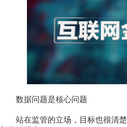
数据问题是核心问题
站在监管的立场，目标也很清楚