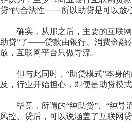
贷”的合法性——所以助贷是可以放
确实，从那之后，主要的互联网金
获得产品报价方案
助贷”了——贷款由银行、消费金融
1万个想法不如1次的方案落地
放，互联网平台只做导流。
扫码添加[商务总监]沟通方案
但与此同时，“助贷模式”本身的
及，行业开始担心，即便是助贷模式
扫码沟通
毕竟，所谓的“纯助贷”、“纯导流
风控、贷后，可以说涵盖了互联网贷