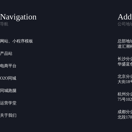
Navigation
Add
导航
公司地
网站、小程序模板
总部地
道汇潮科
产品站
长沙分
华盛蓝色
电商平台
北京分
O2O同城
大街18号
同城跑腿
杭州分
75号10
运营学堂
成都分
关于我们
北段17