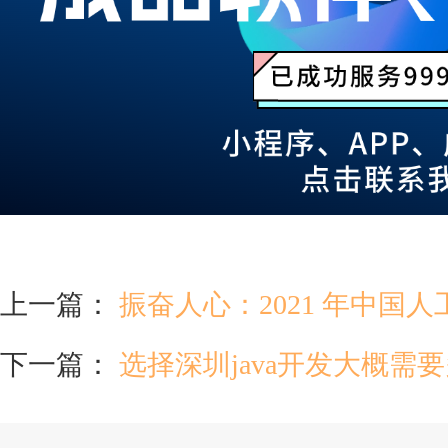
上一篇：
振奋人心：2021 年中国
下一篇：
选择深圳java开发大概需