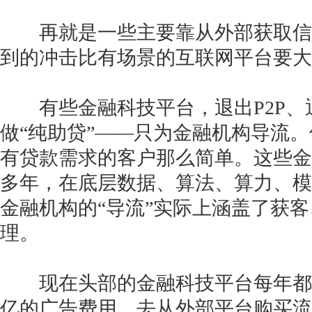
再就是一些主要靠从外部获取信
到的冲击比有场景的互联网平台要大
有些金融科技平台，退出P2P、
做“纯助贷”——只为金融机构导流
有贷款需求的客户那么简单。这些金
多年，在底层数据、算法、算力、模
金融机构的“导流”实际上涵盖了获
理。
现在头部的金融科技平台每年都
亿的广告费用，去从外部平台购买流