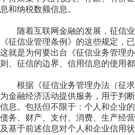
息和纳税数额信息。
随着互联网金融的发展，征信业
《征信业管理条例》的这些规定，已
这就是为何要出台《征信业务管理办
则、征信的边界、信用信息的使用都
根据《征信业务管理办法（征求
为金融经济活动提供服务，用于判断
信息。包括但不限于：个人和企业的
债务、财产、支付、消费、生产经营
及基于前述信息对个人和企业信用状