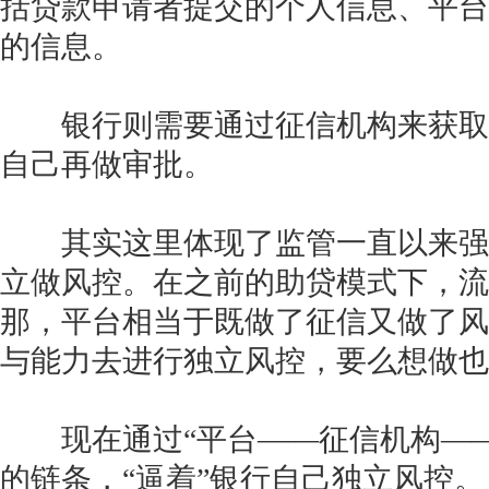
括贷款申请者提交的个人信息、平台
的信息。
银行则需要通过征信机构来获取
自己再做审批。
其实这里体现了监管一直以来强
立做风控。在之前的助贷模式下，流
那，平台相当于既做了征信又做了风
与能力去进行独立风控，要么想做也
现在通过“平台——征信机构——
的链条，“逼着”银行自己独立风控。