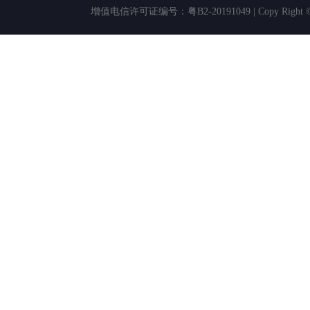
增值电信许可证编号：粤B2-20191049 | Copy Rig