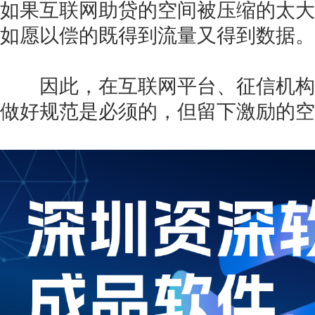
如果互联网助贷的空间被压缩的太大
如愿以偿的既得到流量又得到数据。
因此，在互联网平台、征信机构
做好规范是必须的，但留下激励的空