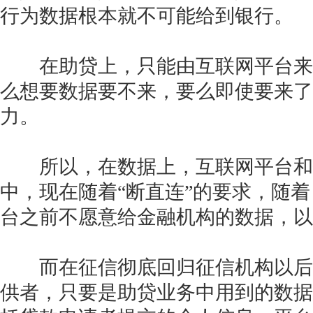
行为数据根本就不可能给到银行。
在助贷上，只能由互联网平台来
么想要数据要不来，要么即使要来了
力。
所以，在数据上，互联网平台和
中，现在随着“断直连”的要求，随
台之前不愿意给金融机构的数据，以
而在征信彻底回归征信机构以后
供者，只要是助贷业务中用到的数据