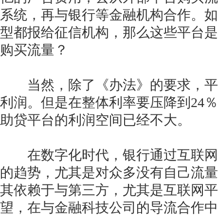
系统，再与银行等金融机构合作。如
型都报给征信机构，那么这些平台是
购买流量？
当然，除了《办法》的要求，平
利润。但是在整体利率要压降到24
助贷平台的利润空间已经不大。
在数字化时代，银行通过互联网
的趋势，尤其是对众多没有自己流量
其依赖于与第三方，尤其是互联网平
望，在与金融科技公司的导流合作中