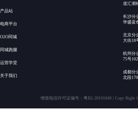
道汇潮科
产品站
长沙分
华盛蓝色
电商平台
北京分
O2O同城
大街18号
同城跑腿
杭州分
75号10
运营学堂
成都分
关于我们
北段17
增值电信许可证编号：粤B2-20191049 | Copy Rig