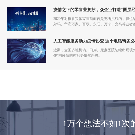
疫情之下的零售业复苏，众企业打造“圈层经
2020年对很多实体零售商而言是充满挑战的，但也
尔玛、华润万家、百联、永旺、万宁、盒马等业者
仅促进了零售商的在线化发展，也让业者们重新审
人工智能服务助力疫情协查 这个电话请务必
近期，全国多地机场、口岸、定点医院陆续出现境
弹”的疫情防控形势依然严峻。
1万个想法不如1