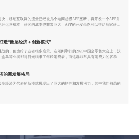
决，移动互联网的流量已经被几个电商超级APP垄断，再开发一个APP并
已经运营成本，获客的成本也非常巨大，APP的开发虽然可以帮助商家获取
经越来越小甚至会一直亏损。
打造“圈层经济＋创新模式”
满挑战的，但也给了业者很多启示。在刚刚举行的2020中国全零售大会上，沃
、盒马等业者都将目光瞄准了年轻消费者，而这群非常具有消费力的客群不
业者们重新审视创新模式和圈层经济效应。
济的新发展格局
共享经济为代表的新模式展现出了巨大的韧性和发展潜力，其中我们熟悉的