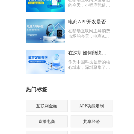
的今天，小程序凭借轻
量化、易传播、多入口
的核心优势，成为企业
打通线上渠道、沉淀私
电商APP开发是否要多做营销功能
域流量的关键抓手，无
在移动互联网主导消费
论是初创商户还是成熟
市场的今天，电商APP
企业，都纷纷布局小程
已成为企业抢占线上流
序制作，希望借助这一
量、提升业绩的核心载
载体实现业务升级。
体。不少企业在开发电
在深圳如何能快速找到一家优质的软件定制外包公司
商APP时，都会陷入一
作为中国科技创新的核
个两难困境：电商APP
心城市，深圳聚集了海
开发是否要多做营销功
量软件定制外包公司，
能？
从头部大厂分支到小型
创业团队，层次参差不
热门标签
齐。很多企业和创业者
在寻找软件定制外包公
司时，常常陷入“选择
困难”
互联网金融
APP功能定制
直播电商
共享经济