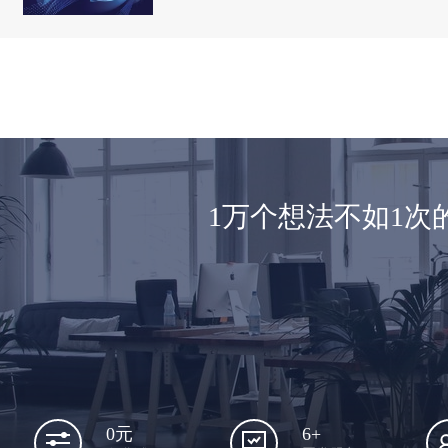
1万个想法不如1
6+
0元