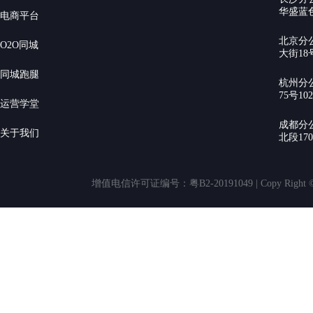
华盛蓝色
电商平台
北京分
O2O同城
大街18号
同城跑腿
杭州分
75号10
运营学堂
成都分
关于我们
北段17
增值电信许可证编号：粤B2-20191049 | Copy Rig