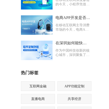
的今天，小程序凭借轻
量化、易传播、多入口
的核心优势，成为企业
打通线上渠道、沉淀私
电商APP开发是否要多做营销功能
域流量的关键抓手，无
在移动互联网主导消费
论是初创商户还是成熟
市场的今天，电商APP
企业，都纷纷布局小程
已成为企业抢占线上流
序制作，希望借助这一
量、提升业绩的核心载
载体实现业务升级。
体。不少企业在开发电
在深圳如何能快速找到一家优质的软件定制外包公司
商APP时，都会陷入一
作为中国科技创新的核
个两难困境：电商APP
心城市，深圳聚集了海
开发是否要多做营销功
量软件定制外包公司，
能？
从头部大厂分支到小型
创业团队，层次参差不
热门标签
齐。很多企业和创业者
在寻找软件定制外包公
司时，常常陷入“选择
困难”
互联网金融
APP功能定制
直播电商
共享经济