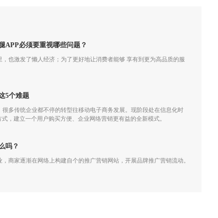
腿APP必须要重视哪些问题？
里，也激发了懒人经济；为了更好地让消费者能够 享有到更为高品质的服
这5个难题
，很多传统企业都不停的转型往移动电子商务发展。现阶段处在信息化时
销方式，建立一个用户购买方便、企业网络营销更有益的全新模式。
么吗？
业，商家逐渐在网络上构建自个的推广营销网站，开展品牌推广营销流动。