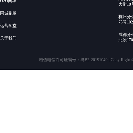
O2O同城
大街18号
同城跑腿
杭州分
75号10
运营学堂
成都分
关于我们
北段17
增值电信许可证编号：粤B2-20191049 | Copy Rig