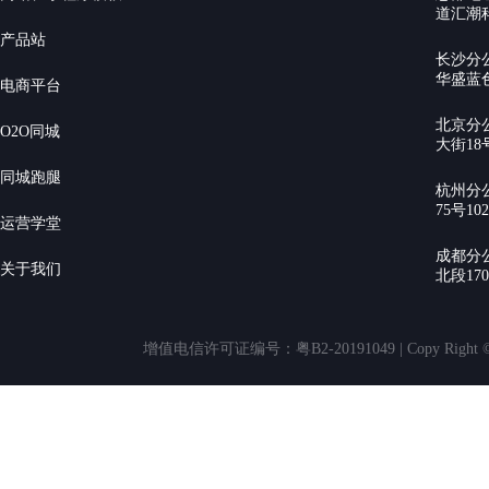
道汇潮科
产品站
长沙分
华盛蓝色
电商平台
北京分
O2O同城
大街18号
同城跑腿
杭州分
75号10
运营学堂
成都分
关于我们
北段17
增值电信许可证编号：粤B2-20191049 | Copy Rig