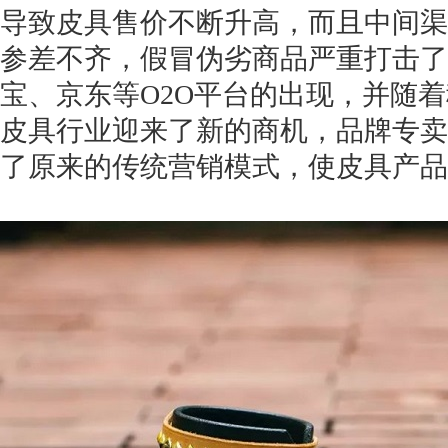
导致皮具售价不断升高，而且中间渠
参差不齐，假冒伪劣商品严重打击了
宝、京东等O2O平台的出现，并随着
皮具行业迎来了新的商机，品牌专卖
获得产品报价方案
了原来的传统营销模式，使皮具产品
1万个想法不如1次的方案落地
扫码添加[商务总监]沟通方案
扫码沟通