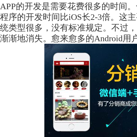
APP的开发是需要花费很多的时间。一
程序的开发时间比iOS长2-3倍。这主
统类型很多，没有标准规定。不过，An
渐渐地消失。愈来愈多的Android用户
获得产品报价方案
1万个想法不如1次的方案落地
扫码添加[商务总监]沟通方案
扫码沟通