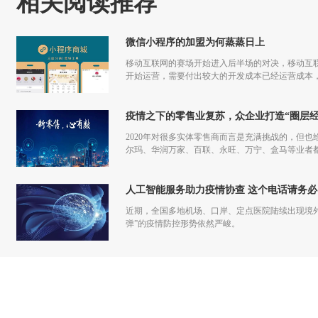
相关阅读推荐
微信小程序的加盟为何蒸蒸日上
移动互联网的赛场开始进入后半场的对决，移动互联
开始运营，需要付出较大的开发成本已经运营成本，
更多流量，但是付出和回报的差额已经越来越小甚
疫情之下的零售业复苏，众企业打造“圈层经
2020年对很多实体零售商而言是充满挑战的，但也
尔玛、华润万家、百联、永旺、万宁、盒马等业者
仅促进了零售商的在线化发展，也让业者们重新审
人工智能服务助力疫情协查 这个电话请务必
近期，全国多地机场、口岸、定点医院陆续出现境
弹”的疫情防控形势依然严峻。