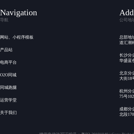
Navigation
Add
导航
公司地
网站、小程序模板
总部地
道汇潮科
产品站
长沙分
华盛蓝色
电商平台
北京分
O2O同城
大街18号
同城跑腿
杭州分
75号10
运营学堂
成都分
关于我们
北段17