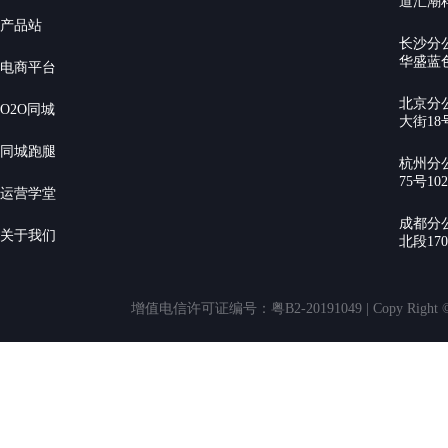
道汇潮科
产品站
长沙分
华盛蓝色
电商平台
北京分
O2O同城
大街18号
同城跑腿
杭州分
75号10
运营学堂
成都分
关于我们
北段17
增值电信许可证编号：粤B2-20191049 | Copy Rig