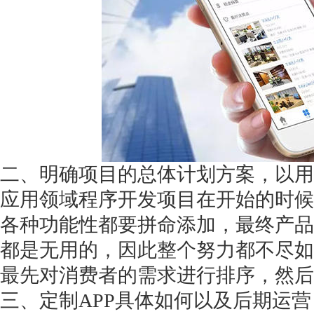
获得产品报价方案
1万个想法不如1次的方案落地
二、明确项目的总体计划方案，以用
扫码添加[商务总监]沟通方案
应用领域程序开发项目在开始的时候
扫码沟通
各种功能性都要拼命添加，最终产品
都是无用的，因此整个努力都不尽如
最先对消费者的需求进行排序，然后
三、定制
APP具体如何以及后期运营