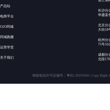
道汇潮科
产品站
长沙分
华盛蓝色
电商平台
北京分
O2O同城
大街18号
同城跑腿
杭州分
75号10
运营学堂
成都分
关于我们
北段17
增值电信许可证编号：粤B2-20191049 | Copy Rig