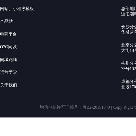
网站、小程序模板
总部地
道汇潮科
产品站
长沙分
华盛蓝色
电商平台
北京分
O2O同城
大街18号
同城跑腿
杭州分
75号10
运营学堂
成都分
关于我们
北段17
增值电信许可证编号：粤B2-20191049 | Copy Rig