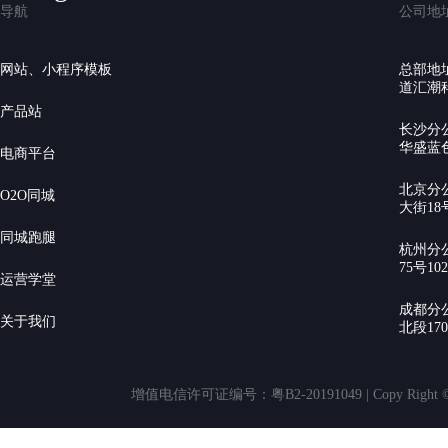
导航
公司地
网站、小程序模板
总部地
道汇潮科
产品站
长沙分
华盛蓝色
电商平台
北京分
O2O同城
大街18号
同城跑腿
杭州分
75号10
运营学堂
成都分
关于我们
北段17
增值电信许可证编号：粤B2-20191049 | Copy Rig