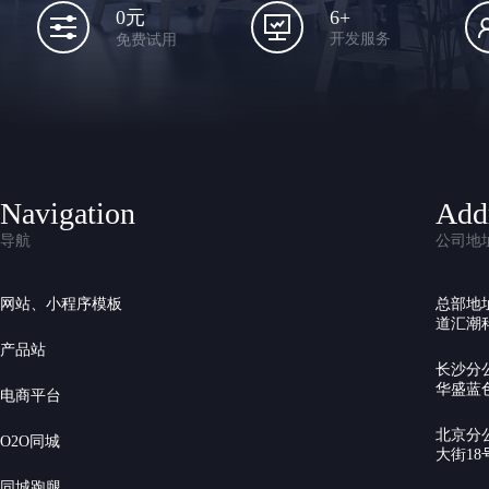
6+
0元
开发服务
免费试用
Navigation
Add
导航
公司地
网站、小程序模板
总部地
道汇潮科
产品站
长沙分
华盛蓝色
电商平台
北京分
O2O同城
大街18号
同城跑腿