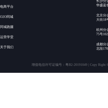
长沙分
华盛蓝色
电商平台
北京分
O2O同城
大街18号
同城跑腿
杭州分
75号10
运营学堂
成都分
关于我们
北段17
增值电信许可证编号：粤B2-20191049 | Copy Rig