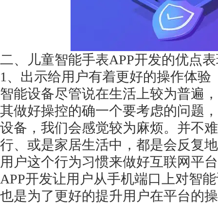
二、儿童智能手表
APP开发的优点
获得产品报价方案
1、出示给用户有着更好的操作体验
1万个想法不如1次的方案落地
智能设备尽管说在生活上较为普遍，
其做好操控的确一个要考虑的问题，
扫码添加[商务总监]沟通方案
设备，我们会感觉较为麻烦。并不难
行、或是家居生活中，都是会反复地
扫码沟通
用户这个行为习惯来做好互联网平台
APP开发让用户从手机端口上对智
也是为了更好的提升用户在平台的操