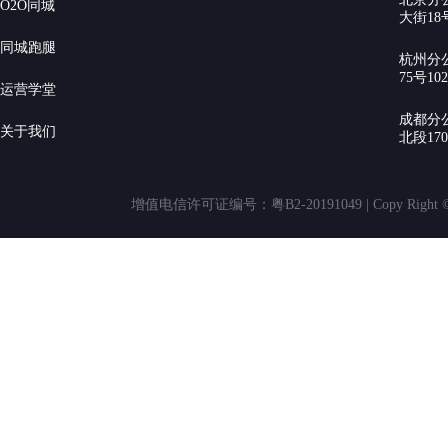
O2O同城
大街18号
同城跑腿
杭州分
75号10
运营学堂
成都分
关于我们
北段17
增值电信许可证编号：粤B2-20191049 | Copy Rig