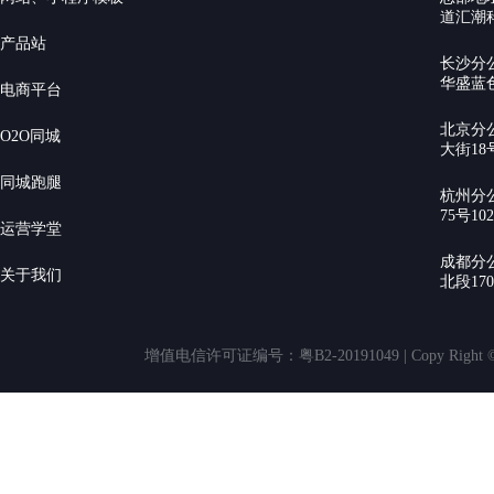
道汇潮科
产品站
长沙分
华盛蓝色
电商平台
北京分
O2O同城
大街18号
同城跑腿
杭州分
75号10
运营学堂
成都分
关于我们
北段17
增值电信许可证编号：粤B2-20191049 | Copy Rig