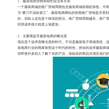
1、服装电商营销周期长短没有关系
一个服装商城的推广营销周期包含服装商城前期的加热，中
为
“磨刀不误砍柴工”，服装电商网站的前期推广营销是关系
好。实际上这也是个错误的想法，推广营销周期越长，推广
经营成本很大程度上地更加。
获得产品报价方案
2、太重视提升服装电商的曝光度
1万个想法不如1次的方案落地
现在是个追求高曝光度的时代，不但是服装电子商城系统，
装电商行业的商家按照这个时代的特色，拼命的追求服装商
但即使许多的人了解了你的产品，假如你的商品没满足他们
扫码添加[商务总监]沟通方案
扫码沟通