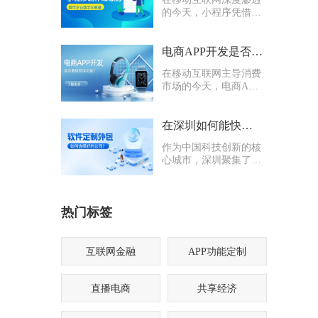
的今天，小程序凭借轻
量化、易传播、多入口
的核心优势，成为企业
打通线上渠道、沉淀私
电商APP开发是否要多做营销功能
域流量的关键抓手，无
在移动互联网主导消费
论是初创商户还是成熟
市场的今天，电商APP
企业，都纷纷布局小程
已成为企业抢占线上流
序制作，希望借助这一
量、提升业绩的核心载
载体实现业务升级。
体。不少企业在开发电
在深圳如何能快速找到一家优质的软件定制外包公司
商APP时，都会陷入一
作为中国科技创新的核
个两难困境：电商APP
心城市，深圳聚集了海
开发是否要多做营销功
量软件定制外包公司，
能？
从头部大厂分支到小型
创业团队，层次参差不
热门标签
齐。很多企业和创业者
在寻找软件定制外包公
司时，常常陷入“选择
困难”
互联网金融
APP功能定制
直播电商
共享经济