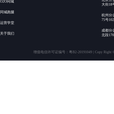
O2O同城
大街18号
同城跑腿
杭州分
75号10
运营学堂
成都分
关于我们
北段17
增值电信许可证编号：粤B2-20191049 | Copy Rig