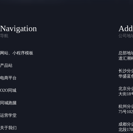
Navigation
Add
导航
公司地
网站、小程序模板
总部地
道汇潮科
产品站
长沙分
华盛蓝色
电商平台
北京分
O2O同城
大街18号
同城跑腿
杭州分
75号10
运营学堂
成都分
关于我们
北段17