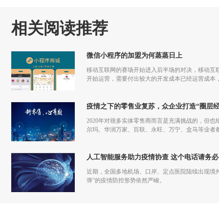
相关阅读推荐
微信小程序的加盟为何蒸蒸日上
移动互联网的赛场开始进入后半场的对决，移动互联
开始运营，需要付出较大的开发成本已经运营成本，
更多流量，但是付出和回报的差额已经越来越小甚
疫情之下的零售业复苏，众企业打造“圈层经
2020年对很多实体零售商而言是充满挑战的，但也
尔玛、华润万家、百联、永旺、万宁、盒马等业者
仅促进了零售商的在线化发展，也让业者们重新审
人工智能服务助力疫情协查 这个电话请务必
近期，全国多地机场、口岸、定点医院陆续出现境
弹”的疫情防控形势依然严峻。