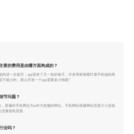
，主要的费用是由哪方面构成的？
的进一步提升，app迎来了又一轮的春天，许多商家都紧盯着手机端的商
可是不能少的，那么开发一个app需要多少钱呢?
细节问题？
的，普遍的手机网址为m作为前缀的网址。手机网站搭建网站页面大小是核
在流量损耗层面
行业吗？