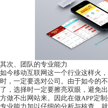
获得产品报价方案
1万个想法不如1次的方案落地
扫码添加[商务总监]沟通方案
其次、团队的专业能力
如今移动互联网这一个行业这样火，
扫码沟通
时，一定要选对公司。由于如今的不
了，选择时一定要擦亮双眼，避免出
方做不出网站来。因此在做APP定
专业能力加以仔细的分析与核查，就