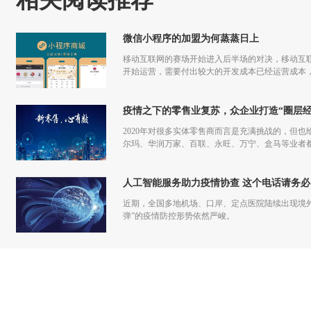
相关阅读推荐
微信小程序的加盟为何蒸蒸日上
移动互联网的赛场开始进入后半场的对决，移动互联
开始运营，需要付出较大的开发成本已经运营成本，
更多流量，但是付出和回报的差额已经越来越小甚
疫情之下的零售业复苏，众企业打造“圈层经
2020年对很多实体零售商而言是充满挑战的，但也
尔玛、华润万家、百联、永旺、万宁、盒马等业者
仅促进了零售商的在线化发展，也让业者们重新审
人工智能服务助力疫情协查 这个电话请务必
近期，全国多地机场、口岸、定点医院陆续出现境
弹”的疫情防控形势依然严峻。