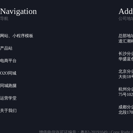
Navigation
Add
导航
公司地
网站、小程序模板
总部地
道汇潮科
产品站
长沙分
华盛蓝色
电商平台
北京分
O2O同城
大街18号
同城跑腿
杭州分
75号10
运营学堂
成都分
关于我们
北段17
增值电信许可证编号：粤B2-20191049 | Copy Rig