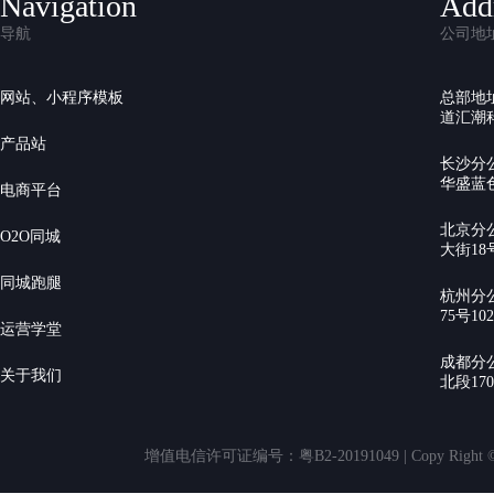
Navigation
Add
导航
公司地
网站、小程序模板
总部地
道汇潮科
产品站
长沙分
华盛蓝色
电商平台
北京分
O2O同城
大街18号
同城跑腿
杭州分
75号10
运营学堂
成都分
关于我们
北段17
增值电信许可证编号：粤B2-20191049 | Copy Rig