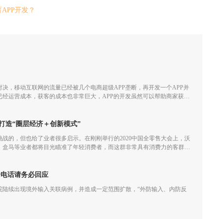
APP开发？
决，移动互联网的流量已经被几个电商超级APP垄断，再开发一个APP并
已经运营成本，获客的成本也非常巨大，APP的开发虽然可以帮助商家获取
经越来越小甚至会一直亏损。
打造“圈层经济＋创新模式”
满挑战的，但也给了业者很多启示。在刚刚举行的2020中国全零售大会上，沃
、盒马等业者都将目光瞄准了年轻消费者，而这群非常具有消费力的客群不
业者们重新审视创新模式和圈层经济效应。
个电话请务必回应
院陆续出现境外输入关联病例，并造成一定范围扩散，“外防输入、内防反