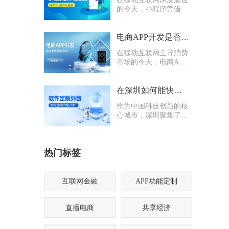
的今天，小程序凭借轻
量化、易传播、多入口
的核心优势，成为企业
打通线上渠道、沉淀私
电商APP开发是否要多做营销功能
域流量的关键抓手，无
在移动互联网主导消费
论是初创商户还是成熟
市场的今天，电商APP
企业，都纷纷布局小程
已成为企业抢占线上流
序制作，希望借助这一
量、提升业绩的核心载
载体实现业务升级。
体。不少企业在开发电
在深圳如何能快速找到一家优质的软件定制外包公司
商APP时，都会陷入一
作为中国科技创新的核
个两难困境：电商APP
心城市，深圳聚集了海
开发是否要多做营销功
量软件定制外包公司，
能？
从头部大厂分支到小型
创业团队，层次参差不
热门标签
齐。很多企业和创业者
在寻找软件定制外包公
司时，常常陷入“选择
困难”
互联网金融
APP功能定制
直播电商
共享经济