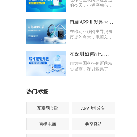
的今天，小程序凭借轻
量化、易传播、多入口
的核心优势，成为企业
打通线上渠道、沉淀私
电商APP开发是否要多做营销功能
域流量的关键抓手，无
在移动互联网主导消费
论是初创商户还是成熟
市场的今天，电商APP
企业，都纷纷布局小程
已成为企业抢占线上流
序制作，希望借助这一
量、提升业绩的核心载
载体实现业务升级。
体。不少企业在开发电
在深圳如何能快速找到一家优质的软件定制外包公司
商APP时，都会陷入一
作为中国科技创新的核
个两难困境：电商APP
心城市，深圳聚集了海
开发是否要多做营销功
量软件定制外包公司，
能？
从头部大厂分支到小型
创业团队，层次参差不
热门标签
齐。很多企业和创业者
在寻找软件定制外包公
司时，常常陷入“选择
困难”
互联网金融
APP功能定制
直播电商
共享经济