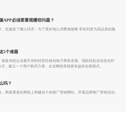
腿APP必须要重视哪些问题？
里，也激发了懒人经济；为了更好地让消费者能够 享有到更为高品质的服
这5个难题
，很多传统企业都不停的转型往移动电子商务发展。现阶段处在信息化时
销方式，建立一个用户购买方便、企业网络营销更有益的全新模式。
么吗？
业，商家逐渐在网络上构建自个的推广营销网站，开展品牌推广营销流动。