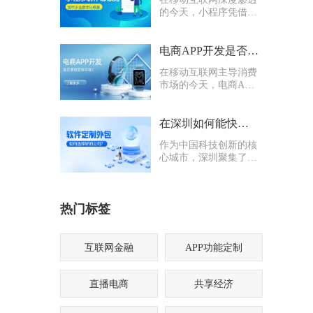
的今天，小程序凭借轻
量化、易传播、多入口
的核心优势，成为企业
打通线上渠道、沉淀私
电商APP开发是否要多做营销功能
域流量的关键抓手，无
在移动互联网主导消费
论是初创商户还是成熟
市场的今天，电商APP
企业，都纷纷布局小程
已成为企业抢占线上流
序制作，希望借助这一
量、提升业绩的核心载
载体实现业务升级。
体。不少企业在开发电
在深圳如何能快速找到一家优质的软件定制外包公司
商APP时，都会陷入一
作为中国科技创新的核
个两难困境：电商APP
心城市，深圳聚集了海
开发是否要多做营销功
量软件定制外包公司，
能？
从头部大厂分支到小型
创业团队，层次参差不
热门标签
齐。很多企业和创业者
在寻找软件定制外包公
司时，常常陷入“选择
困难”
互联网金融
APP功能定制
直播电商
共享经济