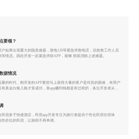
点要领？
户如果出现重大的隐患难题，致电120等紧急求救电话，但抢救工作人员
等情况。因此开发一款紧急求助APP，能够 彻底消除上述难题。
数据情况
流量的时代，刚开发的APP要想马上获得大量的客户是何其的困难，有用户
有真金白银入账才算成功，靠app赚到钱都是有过程的，各位开发者从开
，做app运营需要着重关心下面几个数据：
调
民宿多于快捷酒店，民宿app开发专注为旅行者提供个性化民宿住宿体
高性价比的民宿，让旅程不再单调。