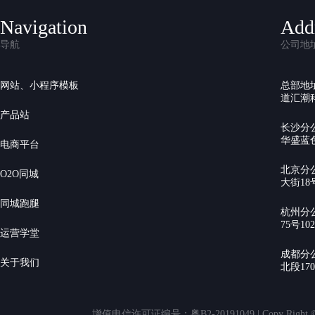
Navigation
Add
导航
公司地
网站、小程序模板
总部地
道汇潮科
产品站
长沙分
华盛蓝色
电商平台
北京分
O2O同城
大街18号
同城跑腿
杭州分
75号10
运营学堂
成都分
关于我们
北段17
增值电信许可证编号：粤B2-20191049 | Copy Rig