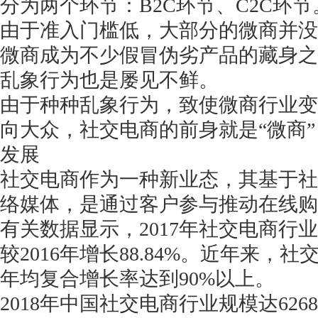
分为两个环节：
B2C环节、C2C环节
由于准入门槛低，大部分的微商并没
微商成为不少假冒伪劣产品的藏身之
乱象行为也是屡见不鲜。
获得产品报价方案
由于种种乱象行为，致使微商行业变
1万个想法不如1次的方案落地
向大众，社交电商的前身就是“微商”
发展
扫码添加[商务总监]沟通方案
社交电商作为一种新业态，其基于社
络媒体，是通过客户参与推动在线购
扫码沟通
有关数据显示，
2017年社交电商行业
较2016年增长88.84%。近年来，社交
年均复合增长率达到90%以上。
2018年中国社交电商行业规模达6268