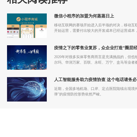
微信小程序的加盟为何蒸蒸日上
移动互联网的赛场开始进入后半场的对决，移动互联
开始运营，需要付出较大的开发成本已经运营成本，
更多流量，但是付出和回报的差额已经越来越小甚
疫情之下的零售业复苏，众企业打造“圈层经
2020年对很多实体零售商而言是充满挑战的，但也
尔玛、华润万家、百联、永旺、万宁、盒马等业者
仅促进了零售商的在线化发展，也让业者们重新审
人工智能服务助力疫情协查 这个电话请务必
近期，全国多地机场、口岸、定点医院陆续出现境
弹”的疫情防控形势依然严峻。