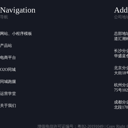
Navigation
Add
导航
公司地
网站、小程序模板
总部地
道汇潮科
产品站
长沙分
华盛蓝色
电商平台
北京分
O2O同城
大街18号
同城跑腿
杭州分
75号10
运营学堂
成都分
关于我们
北段17
增值电信许可证编号：粤B2-20191049 | Copy Rig