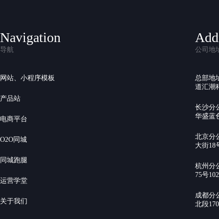
Navigation
Add
导航
公司地
网站、小程序模板
总部地
道汇潮科
产品站
长沙分
华盛蓝色
电商平台
北京分
O2O同城
大街18号
同城跑腿
杭州分
75号10
运营学堂
成都分
关于我们
北段17