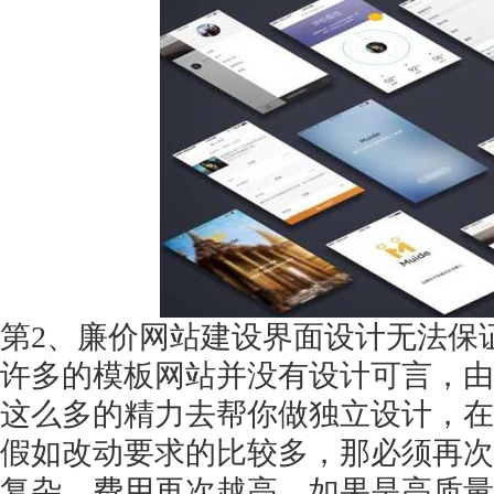
获得产品报价方案
1万个想法不如1次的方案落地
扫码添加[商务总监]沟通方案
扫码沟通
第
2、廉价网站建设界面设计无法保
许多的模板网站并没有设计可言，由
这么多的精力去帮你做独立设计，在
假如改动要求的比较多，那必须再次
复杂，费用再次越高。如果是高质量