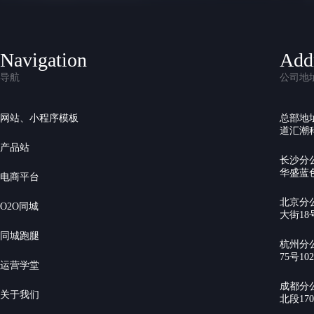
Navigation
Add
导航
公司地
网站、小程序模板
总部地
道汇潮科
产品站
长沙分
华盛蓝色
电商平台
北京分
O2O同城
大街18号
同城跑腿
杭州分
75号10
运营学堂
成都分
关于我们
北段17