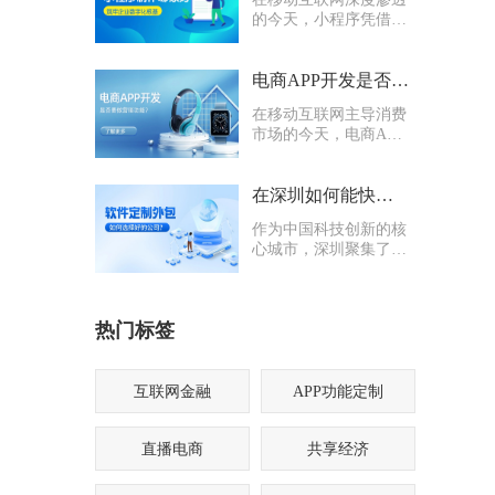
的今天，小程序凭借轻
量化、易传播、多入口
的核心优势，成为企业
打通线上渠道、沉淀私
电商APP开发是否要多做营销功能
域流量的关键抓手，无
在移动互联网主导消费
论是初创商户还是成熟
市场的今天，电商APP
企业，都纷纷布局小程
已成为企业抢占线上流
序制作，希望借助这一
量、提升业绩的核心载
载体实现业务升级。
体。不少企业在开发电
在深圳如何能快速找到一家优质的软件定制外包公司
商APP时，都会陷入一
作为中国科技创新的核
个两难困境：电商APP
心城市，深圳聚集了海
开发是否要多做营销功
量软件定制外包公司，
能？
从头部大厂分支到小型
创业团队，层次参差不
热门标签
齐。很多企业和创业者
在寻找软件定制外包公
司时，常常陷入“选择
困难”
互联网金融
APP功能定制
直播电商
共享经济