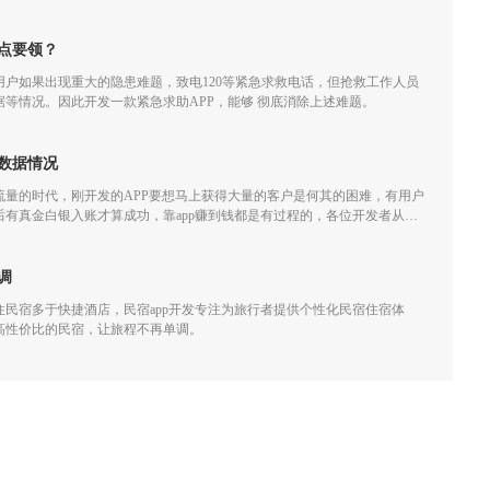
点要领？
户如果出现重大的隐患难题，致电120等紧急求救电话，但抢救工作人员
等情况。因此开发一款紧急求助APP，能够 彻底消除上述难题。
数据情况
流量的时代，刚开发的APP要想马上获得大量的客户是何其的困难，有用户
有真金白银入账才算成功，靠app赚到钱都是有过程的，各位开发者从开
，做app运营需要着重关心下面几个数据：
调
民宿多于快捷酒店，民宿app开发专注为旅行者提供个性化民宿住宿体
高性价比的民宿，让旅程不再单调。