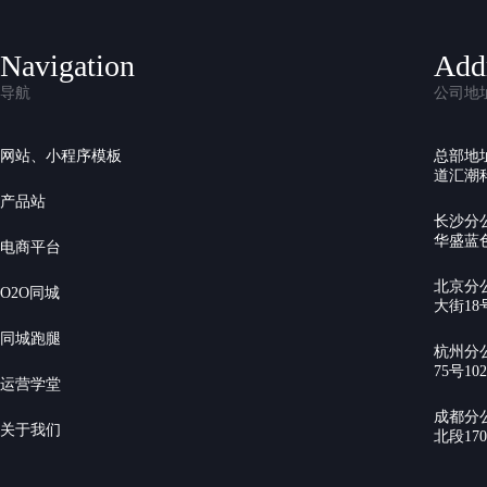
Navigation
Add
导航
公司地
网站、小程序模板
总部地
道汇潮科
产品站
长沙分
华盛蓝色
电商平台
北京分
O2O同城
大街18号
同城跑腿
杭州分
75号10
运营学堂
成都分
关于我们
北段17