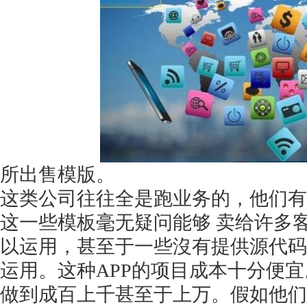
获得产品报价方案
1万个想法不如1次的方案落地
扫码添加[商务总监]沟通方案
所出售模版。
这类公司往往全是跑业务的，他们有
扫码沟通
这一些模板毫无疑问能够
卖给许多
以运用，甚至于一些沒有提供源代码
运用。这种APP的项目成本十分便宜
做到成百上千甚至于上万。假如他们