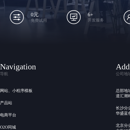
6+
0元
开发服务
免费试用
Navigation
Add
导航
公司地
网站、小程序模板
总部地
道汇潮科
产品站
长沙分
华盛蓝色
电商平台
北京分
O2O同城