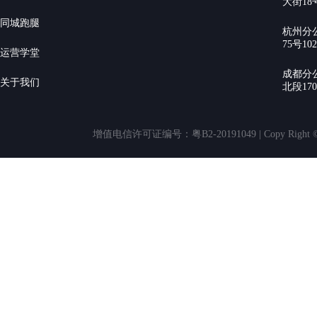
大街18号
同城跑腿
杭州分
75号10
运营学堂
成都分
关于我们
北段17
增值电信许可证编号：粤B2-20191049 | Copy Rig