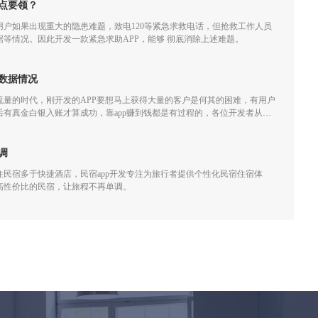
点要领？
户如果出现重大的隐患难题，致电120等紧急求救电话，但抢救工作人员
等情况。因此开发一款紧急求助APP，能够 彻底消除上述难题。
数据情况
流量的时代，刚开发的APP要想马上获得大量的客户是何其的困难，有用户
有真金白银入账才算成功，靠app赚到钱都是有过程的，各位开发者从开
，做app运营需要着重关心下面几个数据：
调
民宿多于快捷酒店，民宿app开发专注为旅行者提供个性化民宿住宿体
高性价比的民宿，让旅程不再单调。