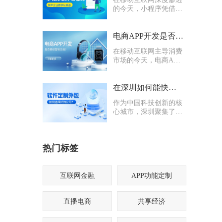
的今天，小程序凭借轻
量化、易传播、多入口
的核心优势，成为企业
打通线上渠道、沉淀私
电商APP开发是否要多做营销功能
域流量的关键抓手，无
在移动互联网主导消费
论是初创商户还是成熟
市场的今天，电商APP
企业，都纷纷布局小程
已成为企业抢占线上流
序制作，希望借助这一
量、提升业绩的核心载
载体实现业务升级。
体。不少企业在开发电
在深圳如何能快速找到一家优质的软件定制外包公司
商APP时，都会陷入一
作为中国科技创新的核
个两难困境：电商APP
心城市，深圳聚集了海
开发是否要多做营销功
量软件定制外包公司，
能？
从头部大厂分支到小型
创业团队，层次参差不
热门标签
齐。很多企业和创业者
在寻找软件定制外包公
司时，常常陷入“选择
困难”
互联网金融
APP功能定制
直播电商
共享经济