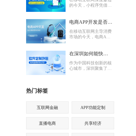
的今天，小程序凭借轻
量化、易传播、多入口
的核心优势，成为企业
打通线上渠道、沉淀私
电商APP开发是否要多做营销功能
域流量的关键抓手，无
在移动互联网主导消费
论是初创商户还是成熟
市场的今天，电商APP
企业，都纷纷布局小程
已成为企业抢占线上流
序制作，希望借助这一
量、提升业绩的核心载
载体实现业务升级。
体。不少企业在开发电
在深圳如何能快速找到一家优质的软件定制外包公司
商APP时，都会陷入一
作为中国科技创新的核
个两难困境：电商APP
心城市，深圳聚集了海
开发是否要多做营销功
量软件定制外包公司，
能？
从头部大厂分支到小型
创业团队，层次参差不
热门标签
齐。很多企业和创业者
在寻找软件定制外包公
司时，常常陷入“选择
困难”
互联网金融
APP功能定制
直播电商
共享经济