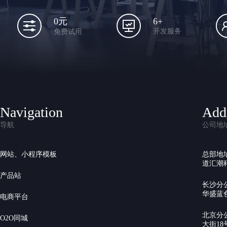
6+
0元
开发服务
免费试用
Navigation
Add
导航
公司地
网站、小程序模板
总部地
道汇潮科
产品站
长沙分
华盛蓝色
电商平台
北京分
O2O同城
大街18号