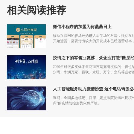
相关阅读推荐
微信小程序的加盟为何蒸蒸日上
移动互联网的赛场开始进入后半场的对决，移动互联
开始运营，需要付出较大的开发成本已经运营成本，
更多流量，但是付出和回报的差额已经越来越小甚
疫情之下的零售业复苏，众企业打造“圈层经
2020年对很多实体零售商而言是充满挑战的，但也
尔玛、华润万家、百联、永旺、万宁、盒马等业者
仅促进了零售商的在线化发展，也让业者们重新审
人工智能服务助力疫情协查 这个电话请务必
近期，全国多地机场、口岸、定点医院陆续出现境
弹”的疫情防控形势依然严峻。