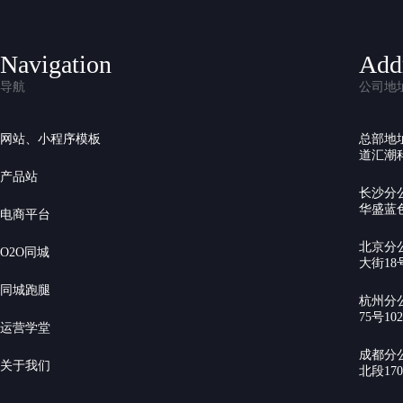
Navigation
Add
导航
公司地
网站、小程序模板
总部地
道汇潮科
产品站
长沙分
华盛蓝色
电商平台
北京分
O2O同城
大街18号
同城跑腿
杭州分
75号10
运营学堂
成都分
关于我们
北段17