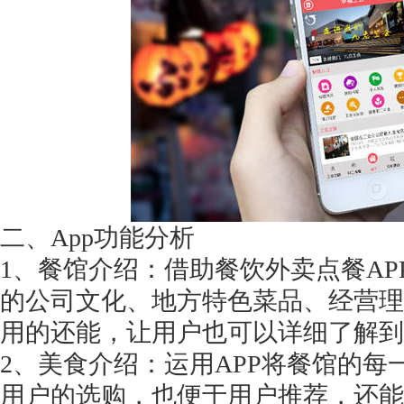
获得产品报价方案
1万个想法不如1次的方案落地
扫码添加[商务总监]沟通方案
二、
App功能分析
1、餐馆介绍：借助餐饮外卖点餐A
扫码沟通
的公司文化、地方特色菜品、经营理
用的还能，让用户也可以详细了解到
2、美食介绍：运用APP将餐馆的
用户的选购，也便于用户推荐，还能