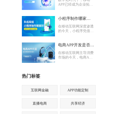
APP已经成为企业拓客
引流、沉淀私域、提升
服务效率的核心载体。
无论是电商零售、本地
小程序制作哪家好？科名网络用专业筑牢企业数字化根基
生活、企业办公还是行
在移动互联网深度渗透
业管理系统，定制化
的今天，小程序凭借轻
APP都能有效打通线上
量化、易传播、多入口
业务闭环。
的核心优势，成为企业
打通线上渠道、沉淀私
电商APP开发是否要多做营销功能
域流量的关键抓手，无
在移动互联网主导消费
论是初创商户还是成熟
市场的今天，电商APP
企业，都纷纷布局小程
已成为企业抢占线上流
序制作，希望借助这一
量、提升业绩的核心载
载体实现业务升级。
体。不少企业在开发电
热门标签
商APP时，都会陷入一
个两难困境：电商APP
开发是否要多做营销功
能？
互联网金融
APP功能定制
直播电商
共享经济