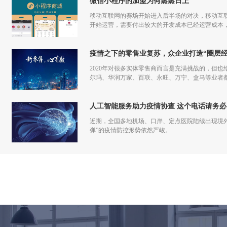
微信小程序的加盟为何蒸蒸日上
移动互联网的赛场开始进入后半场的对决，移动互联
开始运营，需要付出较大的开发成本已经运营成本，
更多流量，但是付出和回报的差额已经越来越小甚
疫情之下的零售业复苏，众企业打造“圈层经
2020年对很多实体零售商而言是充满挑战的，但也
尔玛、华润万家、百联、永旺、万宁、盒马等业者
仅促进了零售商的在线化发展，也让业者们重新审
人工智能服务助力疫情协查 这个电话请务必
近期，全国多地机场、口岸、定点医院陆续出现境
弹”的疫情防控形势依然严峻。