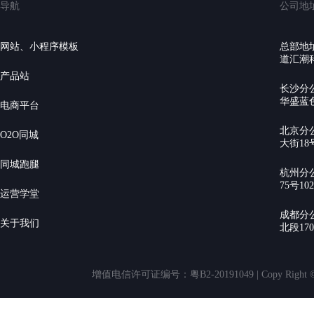
导航
公司地
网站、小程序模板
总部地
道汇潮科
产品站
长沙分
华盛蓝色
电商平台
北京分
O2O同城
大街18号
同城跑腿
杭州分
75号10
运营学堂
成都分
关于我们
北段17
增值电信许可证编号：粤B2-20191049 | Copy Rig