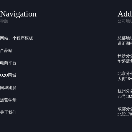
Navigation
Add
导航
公司地
网站、小程序模板
总部地
道汇潮科
产品站
长沙分
华盛蓝色
电商平台
北京分
O2O同城
大街18号
同城跑腿
杭州分
75号10
运营学堂
成都分
关于我们
北段17