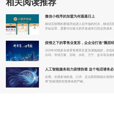
相关阅读推荐
微信小程序的加盟为何蒸蒸日上
移动互联网的赛场开始进入后半场的对决，移动互联
开始运营，需要付出较大的开发成本已经运营成本，
更多流量，但是付出和回报的差额已经越来越小甚
疫情之下的零售业复苏，众企业打造“圈层经
2020年对很多实体零售商而言是充满挑战的，但也
尔玛、华润万家、百联、永旺、万宁、盒马等业者
仅促进了零售商的在线化发展，也让业者们重新审
人工智能服务助力疫情协查 这个电话请务必
近期，全国多地机场、口岸、定点医院陆续出现境
弹”的疫情防控形势依然严峻。