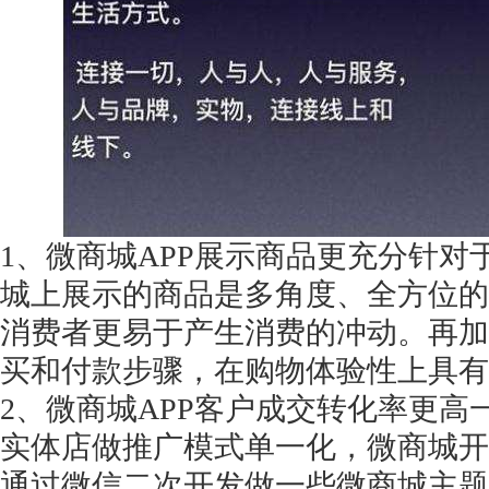
获得产品报价方案
1万个想法不如1次的方案落地
1、微商城APP展示商品更充分针
扫码添加[商务总监]沟通方案
城上展示的商品是多角度、全方位的
扫码沟通
消费者更易于产生消费的冲动。再加
买和付款步骤，在购物体验性上具有
2、微商城APP客户成交转化率更
实体店做推广模式单一化，微商城开
通过微信二次开发做一些微商城主题