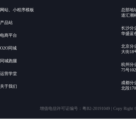
网站、小程序模板
总部地
道汇潮科
产品站
长沙分
华盛蓝色
电商平台
北京分
O2O同城
大街18号
同城跑腿
杭州分
75号10
运营学堂
成都分
关于我们
北段17
增值电信许可证编号：粤B2-20191049 | Copy Rig