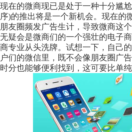
现在的微商现已是处于一种十分尴尬
序)的推出将是一个新机会。现在的
朋友圈频发广告生计，导致微商这个
无疑会是微商们的一个强壮的电子商
获得产品报价方案
商专业从头洗牌。试想一下，自己的
1万个想法不如1次的方案落地
户们的微信里，既不会像朋友圈广告
时分也能够便利找到，这可要比单纯
扫码添加[商务总监]沟通方案
扫码沟通