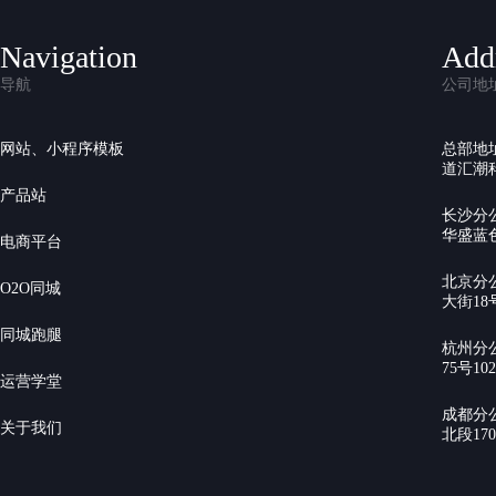
Navigation
Add
导航
公司地
网站、小程序模板
总部地
道汇潮科
产品站
长沙分
华盛蓝色
电商平台
北京分
O2O同城
大街18号
同城跑腿
杭州分
75号10
运营学堂
成都分
关于我们
北段17