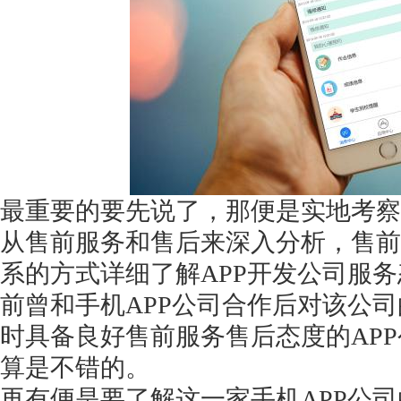
获得产品报价方案
1万个想法不如1次的方案落地
最重要的要先说了，那便是实地考察
扫码添加[商务总监]沟通方案
从售前服务和售后来深入分析，售前
扫码沟通
系的方式详细了解APP开发公司服
前曾和手机APP公司合作后对该公
时具备良好售前服务售后态度的AP
算是不错的。
再有便是要了解这一家手机
APP公