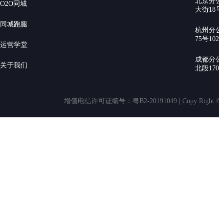
北京分
O2O同城
大街18号
同城跑腿
杭州分
75号10
运营学堂
成都分
关于我们
北段17
增值电信许可证编号：粤B2-20191049 | Copy Rig