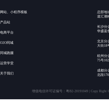
网站、小程序模板
总部地
道汇潮科
产品站
长沙分
华盛蓝色
电商平台
北京分
O2O同城
大街18号
同城跑腿
杭州分
75号10
运营学堂
成都分
关于我们
北段17
增值电信许可证编号：粤B2-20191049 | Copy Rig