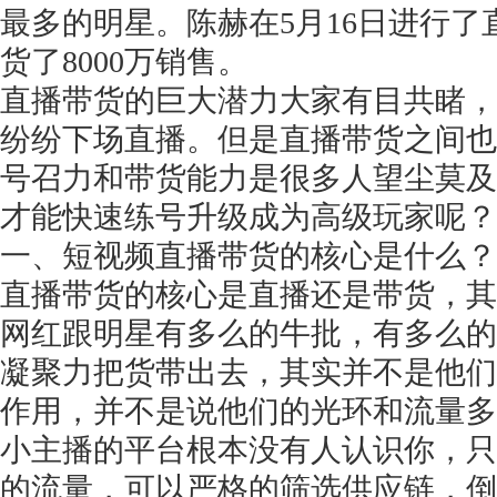
最多的明星。陈赫在5月16日进行了
货了8000万销售。
直播带货的巨大潜力大家有目共睹，
纷纷下场直播。但是直播带货之间也
获得产品报价方案
号召力和带货能力是很多人望尘莫及
1万个想法不如1次的方案落地
才能快速练号升级成为高级玩家呢？
一、短视频直播带货的核心是什么？
扫码添加[商务总监]沟通方案
直播带货的核心是直播还是带货，其
网红跟明星有多么的牛批，有多么的
扫码沟通
凝聚力把货带出去，其实并不是他们
作用，并不是说他们的光环和流量多
小主播的平台根本没有人认识你，只
的流量，可以严格的筛选供应链，倒