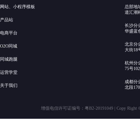
网站、小程序模板
总部地
道汇潮科
产品站
长沙分
华盛蓝色
电商平台
北京分
O2O同城
大街18号
同城跑腿
杭州分
75号10
运营学堂
成都分
关于我们
北段17
增值电信许可证编号：粤B2-20191049 | Copy Rig