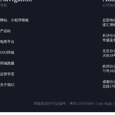
导航
公司地
网站、小程序模板
总部地
道汇潮科
产品站
长沙分
华盛蓝色
电商平台
北京分
O2O同城
大街18号
同城跑腿
杭州分
75号10
运营学堂
成都分
关于我们
北段17
增值电信许可证编号：粤B2-20191049 | Copy Rig