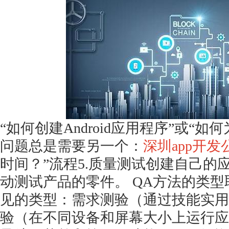
获得产品报价方案
1万个想法不如1次的方案落地
扫码添加[商务总监]沟通方案
“如何创建Android应用程序”或“如何
问题总是需要另一个：
深圳app开发
扫码沟通
时间？”流程5.质量测试创建自己的
动测试产品的零件。 QA方法的类
见的类型：需求测验（通过技能实用
验（在不同设备和屏幕大小上运行应